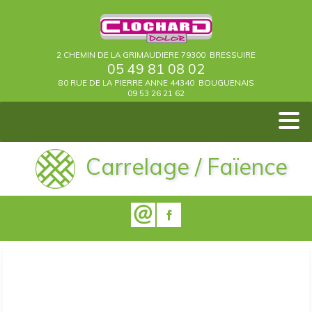
2 CHEMIN DE LA GRIMAUDIERE
79300 BRESSUIRE
05 49 81 08 02
80 RUE DE LA PIERRE ANNE
44340 BOUGUENAIS
09 53 26 21 62
MENU
Agencement de locaux professionels
Contacter Clochard Dolor
Plomberie / Chauffage
Entreprise de peinture
Carrelage / Faïence
Parquet/ Sols PVC
Isolation /cloisons
Pont-Saint-Martin
La Chevrolière
Les Sorinières
Réalisations
Bouguenais
Electricité
Actualités
Peinture
Façade
Rezé
Carrelage / Faïence