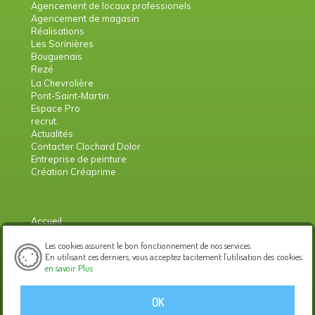
Agencement de locaux professionels
Agencement de magasin
Réalisations
Les Sorinières
Bouguenais
Rezé
La Chevrolière
Pont-Saint-Martin
Espace Pro
recrut.
Actualités
Contacter Clochard Dolor
Entreprise de peinture
Création Créaprime
Accueil
Mentions légales
Les cookies assurent le bon fonctionnement de nos services.
Politique de confidentialité
En utilisant ces derniers, vous acceptez tacitement l'utilisation des cookies.
en savoir Plus
OK